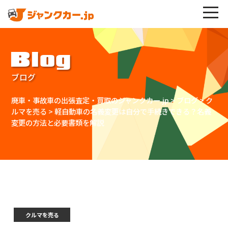
Blog
ブログ
廃車・事故車の出張査定・買取のジャンクカー.jp
>
ブログ
>
ク
ルマを売る
>
軽自動車の名義変更は自分で手続きできる？名義
変更の方法と必要書類を解説
クルマを売る