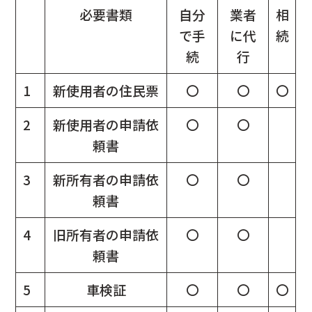
必要書類
自分
業者
相
で手
に代
続
続
行
1
新使用者の住民票
〇
〇
〇
2
新使用者の申請依
〇
〇
頼書
3
新所有者の申請依
〇
〇
頼書
4
旧所有者の申請依
〇
〇
頼書
5
車検証
〇
〇
〇