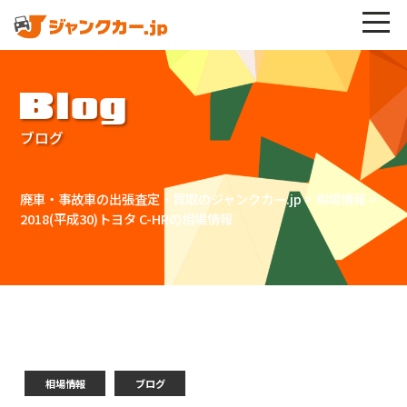
Blog
ブログ
廃車・事故車の出張査定・買取のジャンクカー.jp
>
相場情報
>
2018(平成30)トヨタ C-HRの相場情報
相場情報
ブログ