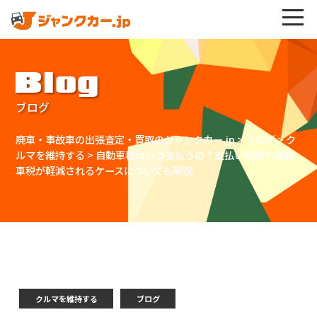
Blog
ブログ
廃車・事故車の出張査定・買取のジャンクカー.jp
>
ブログ
>
ク
ルマを維持する
>
自動車税はいつ支払うの？支払い時期や自動
車税が軽減されるケースについても解説
クルマを維持する
ブログ