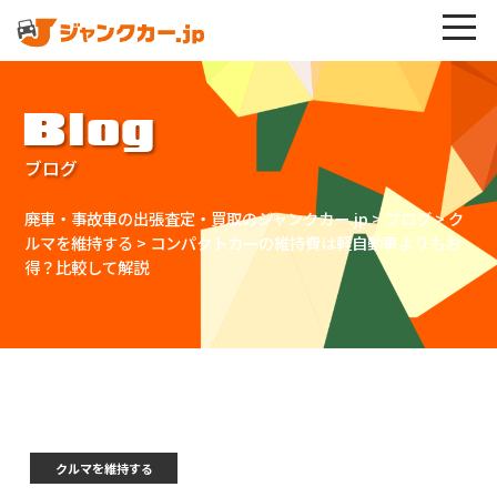
Blog
ブログ
廃車・事故車の出張査定・買取のジャンクカー.jp
>
ブログ
>
ク
ルマを維持する
>
コンパクトカーの維持費は軽自動車よりもお
得？比較して解説
クルマを維持する